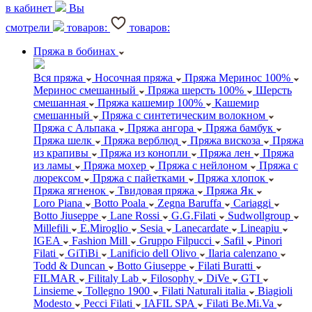
в кабинет
Вы
смотрели
товаров:
товаров:
Пряжа в бобинах
Вся пряжа
Носочная пряжа
Пряжа Меринос 100%
Меринос смешанный
Пряжа шерсть 100%
Шерсть
смешанная
Пряжа кашемир 100%
Кашемир
смешанный
Пряжа с синтетическим волокном
Пряжа с Альпака
Пряжа ангора
Пряжа бамбук
Пряжа шелк
Пряжа верблюд
Пряжа вискоза
Пряжа
из крапивы
Пряжа из конопли
Пряжа лен
Пряжа
из ламы
Пряжа мохер
Пряжа с нейлоном
Пряжа с
люрексом
Пряжа с пайетками
Пряжа хлопок
Пряжа ягненок
Твидовая пряжа
Пряжа Як
Loro Piana
Botto Poala
Zegna Baruffa
Cariaggi
Botto Jiuseppe
Lane Rossi
G.G.Filati
Sudwollgroup
Millefili
E.Miroglio
Sesia
Lanecardate
Lineapiu
IGEA
Fashion Mill
Gruppo Filpucci
Safil
Pinori
Filati
GiTiBi
Lanificio dell Olivo
Ilaria calenzano
Todd & Duncan
Botto Giuseppe
Filati Buratti
FILMAR
Filitaly Lab
Filosophy
DiVe
GTI
Linsieme
Tollegno 1900
Filati Naturali italia
Biagioli
Modesto
Pecci Filati
IAFIL SPA
Filati Be.Mi.Va