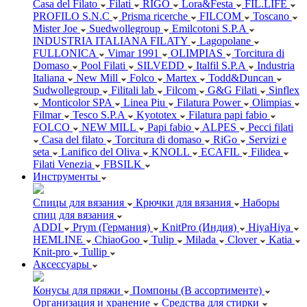
Casa del Filato
Filati
RIGO
Lora&Festa
FIL.LIFE
PROFILO S.N.C
Prisma ricerche
FILCOM
Toscano
Mister Joe
Suedwollegroup
Emilcotoni S.P.A
INDUSTRIA ITALIANA FILATY
Lagopolane
FULLONICA
Vimar 1991
OLIMPIAS
Torcitura di
Domaso
Pool Filati
SILVEDD
Italfil S.P.A
Industria
Italiana
New Mill
Folco
Martex
Todd&Duncan
Sudwollegroup
Filitali lab
Filcom
G&G Filati
Sinflex
Monticolor SPA
Linea Piu
Filatura Power
Olimpias
Filmar
Tesco S.P.A
Kyototex
Filatura papi fabio
FOLCO
NEW MILL
Papi fabio
ALPES
Pecci filati
Casa del filato
Torcitura di domaso
RiGo
Servizi e
seta
Lanifico del Oliva
KNOLL
ECAFIL
Filidea
Filati Venezia
FBSILK
Инструменты
Спицы для вязания
Крючки для вязания
Наборы
спиц для вязания
ADDI
Prym (Германия)
KnitPro (Индия)
HiyaHiya
HEMLINE
ChiaoGoo
Tulip
Milada
Clover
Katia
Knit-pro
Tullip
Аксессуары
Конусы для пряжи
Помпоны (В ассортименте)
Организация и хранение
Средства для стирки