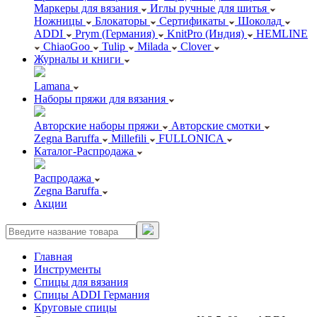
Маркеры для вязания
Иглы ручные для шитья
Ножницы
Блокаторы
Сертификаты
Шоколад
ADDI
Prym (Германия)
KnitPro (Индия)
HEMLINE
ChiaoGoo
Tulip
Milada
Clover
Журналы и книги
Lamana
Наборы пряжи для вязания
Авторские наборы пряжи
Авторские смотки
Zegna Baruffa
Millefili
FULLONICA
Каталог-Распродажа
Распродажа
Zegna Baruffa
Акции
Главная
Инструменты
Спицы для вязания
Спицы ADDI Германия
Круговые спицы