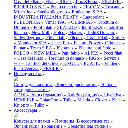
Casa del Filato
Filati
RIGO
Lora&Festa
FIL.LIFE
PROFILO S.N.C
Prisma ricerche
FILCOM
Toscano
Mister Joe
Suedwollegroup
Emilcotoni S.P.A
INDUSTRIA ITALIANA FILATY
Lagopolane
FULLONICA
Vimar 1991
OLIMPIAS
Torcitura di
Domaso
Pool Filati
SILVEDD
Italfil S.P.A
Industria
Italiana
New Mill
Folco
Martex
Todd&Duncan
Sudwollegroup
Filitali lab
Filcom
G&G Filati
Sinflex
Monticolor SPA
Linea Piu
Filatura Power
Olimpias
Filmar
Tesco S.P.A
Kyototex
Filatura papi fabio
FOLCO
NEW MILL
Papi fabio
ALPES
Pecci filati
Casa del filato
Torcitura di domaso
RiGo
Servizi e
seta
Lanifico del Oliva
KNOLL
ECAFIL
Filidea
Filati Venezia
FBSILK
Инструменты
Спицы для вязания
Крючки для вязания
Наборы
спиц для вязания
ADDI
Prym (Германия)
KnitPro (Индия)
HiyaHiya
HEMLINE
ChiaoGoo
Tulip
Milada
Clover
Katia
Knit-pro
Tullip
Аксессуары
Конусы для пряжи
Помпоны (В ассортименте)
Организация и хранение
Средства для стирки