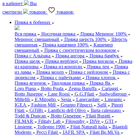
в кабинет
Вы
смотрели
товаров:
товаров:
Пряжа в бобинах
Вся пряжа
Носочная пряжа
Пряжа Меринос 100%
Меринос смешанный
Пряжа шерсть 100%
Шерсть
смешанная
Пряжа кашемир 100%
Кашемир
смешанный
Пряжа с синтетическим волокном
Пряжа с Альпака
Пряжа ангора
Пряжа бамбук
Пряжа шелк
Пряжа верблюд
Пряжа вискоза
Пряжа
из крапивы
Пряжа из конопли
Пряжа лен
Пряжа
из ламы
Пряжа мохер
Пряжа с нейлоном
Пряжа с
люрексом
Пряжа с пайетками
Пряжа хлопок
Пряжа ягненок
Твидовая пряжа
Пряжа Як
Loro Piana
Botto Poala
Zegna Baruffa
Cariaggi
Botto Jiuseppe
Lane Rossi
G.G.Filati
Sudwollgroup
Millefili
E.Miroglio
Sesia
Lanecardate
Lineapiu
IGEA
Fashion Mill
Gruppo Filpucci
Safil
Pinori
Filati
GiTiBi
Lanificio dell Olivo
Ilaria calenzano
Todd & Duncan
Botto Giuseppe
Filati Buratti
FILMAR
Filitaly Lab
Filosophy
DiVe
GTI
Linsieme
Tollegno 1900
Filati Naturali italia
Biagioli
Modesto
Pecci Filati
IAFIL SPA
Filati Be.Mi.Va