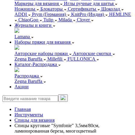
Маркеры для вязания
Иглы ручные для шитья
Ножницы
Блокаторы
Сертификаты
Шоколад
ADDI
Prym (Германия)
KnitPro (Индия)
HEMLINE
ChiaoGoo
Tulip
Milada
Clover
Журналы и книги
Lamana
Наборы пряжи для вязания
Авторские наборы пряжи
Авторские смотки
Zegna Baruffa
Millefili
FULLONICA
Каталог-Распродажа
Распродажа
Zegna Baruffa
Акции
Главная
Инструменты
Спицы для вязания
Спицы круговые "Symfonie" 3,5мм/80см,
ламинированная береза, многоцветный