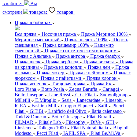
в кабинет
Вы
смотрели
товаров:
товаров:
Пряжа в бобинах
Вся пряжа
Носочная пряжа
Пряжа Меринос 100%
Меринос смешанный
Пряжа шерсть 100%
Шерсть
смешанная
Пряжа кашемир 100%
Кашемир
смешанный
Пряжа с синтетическим волокном
Пряжа с Альпака
Пряжа ангора
Пряжа бамбук
Пряжа шелк
Пряжа верблюд
Пряжа вискоза
Пряжа
из крапивы
Пряжа из конопли
Пряжа лен
Пряжа
из ламы
Пряжа мохер
Пряжа с нейлоном
Пряжа с
люрексом
Пряжа с пайетками
Пряжа хлопок
Пряжа ягненок
Твидовая пряжа
Пряжа Як
Loro Piana
Botto Poala
Zegna Baruffa
Cariaggi
Botto Jiuseppe
Lane Rossi
G.G.Filati
Sudwollgroup
Millefili
E.Miroglio
Sesia
Lanecardate
Lineapiu
IGEA
Fashion Mill
Gruppo Filpucci
Safil
Pinori
Filati
GiTiBi
Lanificio dell Olivo
Ilaria calenzano
Todd & Duncan
Botto Giuseppe
Filati Buratti
FILMAR
Filitaly Lab
Filosophy
DiVe
GTI
Linsieme
Tollegno 1900
Filati Naturali italia
Biagioli
Modesto
Pecci Filati
IAFIL SPA
Filati Be.Mi.Va