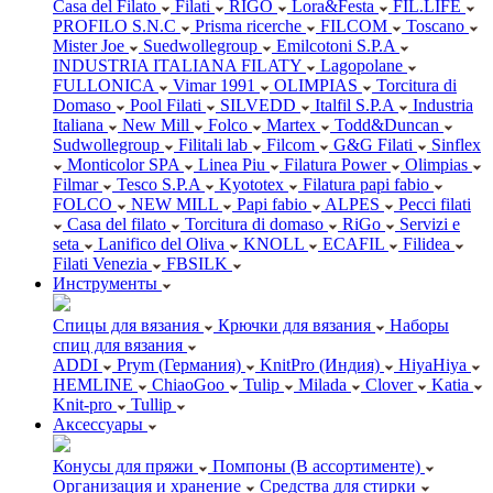
Casa del Filato
Filati
RIGO
Lora&Festa
FIL.LIFE
PROFILO S.N.C
Prisma ricerche
FILCOM
Toscano
Mister Joe
Suedwollegroup
Emilcotoni S.P.A
INDUSTRIA ITALIANA FILATY
Lagopolane
FULLONICA
Vimar 1991
OLIMPIAS
Torcitura di
Domaso
Pool Filati
SILVEDD
Italfil S.P.A
Industria
Italiana
New Mill
Folco
Martex
Todd&Duncan
Sudwollegroup
Filitali lab
Filcom
G&G Filati
Sinflex
Monticolor SPA
Linea Piu
Filatura Power
Olimpias
Filmar
Tesco S.P.A
Kyototex
Filatura papi fabio
FOLCO
NEW MILL
Papi fabio
ALPES
Pecci filati
Casa del filato
Torcitura di domaso
RiGo
Servizi e
seta
Lanifico del Oliva
KNOLL
ECAFIL
Filidea
Filati Venezia
FBSILK
Инструменты
Спицы для вязания
Крючки для вязания
Наборы
спиц для вязания
ADDI
Prym (Германия)
KnitPro (Индия)
HiyaHiya
HEMLINE
ChiaoGoo
Tulip
Milada
Clover
Katia
Knit-pro
Tullip
Аксессуары
Конусы для пряжи
Помпоны (В ассортименте)
Организация и хранение
Средства для стирки