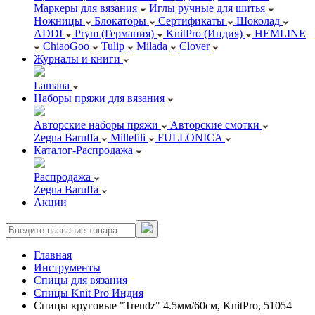
Маркеры для вязания
Иглы ручные для шитья
Ножницы
Блокаторы
Сертификаты
Шоколад
ADDI
Prym (Германия)
KnitPro (Индия)
HEMLINE
ChiaoGoo
Tulip
Milada
Clover
Журналы и книги
Lamana
Наборы пряжи для вязания
Авторские наборы пряжи
Авторские смотки
Zegna Baruffa
Millefili
FULLONICA
Каталог-Распродажа
Распродажа
Zegna Baruffa
Акции
Главная
Инструменты
Спицы для вязания
Спицы Knit Pro Индия
Спицы круговые "Trendz" 4.5мм/60см, KnitPro, 51054