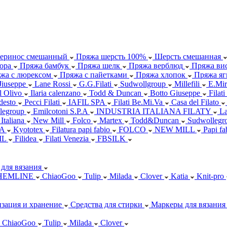
еринос смешанный
Пряжа шерсть 100%
Шерсть смешанная
ора
Пряжа бамбук
Пряжа шелк
Пряжа верблюд
Пряжа вис
жа с люрексом
Пряжа с пайетками
Пряжа хлопок
Пряжа яг
Jiuseppe
Lane Rossi
G.G.Filati
Sudwollgroup
Millefili
E.Mir
ll Olivo
Ilaria calenzano
Todd & Duncan
Botto Giuseppe
Filati
desto
Pecci Filati
IAFIL SPA
Filati Be.Mi.Va
Casa del Filato
legroup
Emilcotoni S.P.A
INDUSTRIA ITALIANA FILATY
L
 Italiana
New Mill
Folco
Martex
Todd&Duncan
Sudwollegr
.A
Kyototex
Filatura papi fabio
FOLCO
NEW MILL
Papi f
IL
Filidea
Filati Venezia
FBSILK
для вязания
HEMLINE
ChiaoGoo
Tulip
Milada
Clover
Katia
Knit-pro
зация и хранение
Средства для стирки
Маркеры для вязания
ChiaoGoo
Tulip
Milada
Clover