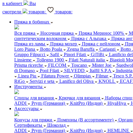
в кабинет
Вы
смотрели
товаров:
товаров:
Пряжа в бобинах
Вся пряжа
Носочная пряжа
Пряжа Меринос 100%
М
синтетическим волокном
Пряжа с Альпака
Пряжа анг
Пряжа из ламы
Пряжа мохер
Пряжа с нейлоном
Пря
Loro Piana
Botto Poala
Zegna Baruffa
Cariaggi
Botto 
Gruppo Filpucci
Safil
Pinori Filati
GiTiBi
Lanificio de
Linsieme
Tollegno 1900
Filati Naturali italia
Biagioli Mo
Prisma ricerche
FILCOM
Toscano
Mister Joe
Suedwol
di Domaso
Pool Filati
SILVEDD
Italfil S.P.A
Industria
Linea Piu
Filatura Power
Olimpias
Filmar
Tesco S.P
RiGo
Servizi e seta
Lanifico del Oliva
KNOLL
ECAF
Инструменты
Спицы для вязания
Крючки для вязания
Наборы спиц 
ADDI
Prym (Германия)
KnitPro (Индия)
HiyaHiya
Аксессуары
Конусы для пряжи
Помпоны (В ассортименте)
Органи
Сертификаты
Шоколад
ADDI
Prym (Германия)
KnitPro (Индия)
HEMLINE