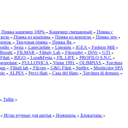
Пряжа кашемир 100%
Кашемир смешанный
Пряжа с
коза
Пряжа из крапивы
Пряжа из конопли
Пряжа лен
ненок
Твидовая пряжа
Пряжа Як
oglio
Sesia
Lanecardate
Lineapiu
IGEA
Fashion Mill
 Buratti
FILMAR
Filitaly Lab
Filosophy
DiVe
GTI
Filati
RIGO
Lora&Festa
FIL.LIFE
PROFILO S.N.C
agopolane
FULLONICA
Vimar 1991
OLIMPIAS
Torcitura
oup
Filitali lab
Filcom
G&G Filati
Sinflex
Monticolor SPA
abio
ALPES
Pecci filati
Casa del filato
Torcitura di domaso
Tullip
Иглы ручные для шитья
Ножницы
Блокаторы