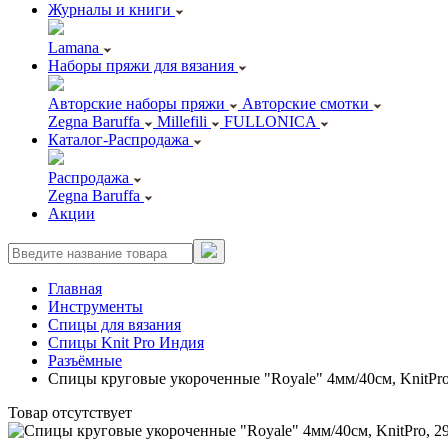
Журналы и книги
Lamana
Наборы пряжи для вязания
Авторские наборы пряжи
Авторские смотки
Zegna Baruffa
Millefili
FULLONICA
Каталог-Распродажа
Распродажа
Zegna Baruffa
Акции
Главная
Инструменты
Спицы для вязания
Спицы Knit Pro Индия
Разъёмные
Спицы круговые укороченные "Royale" 4мм/40см, KnitPro
Товар отсутствует