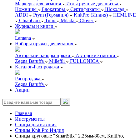
Маркеры для вязания
Иглы ручные для шитья
Ножницы
Блокаторы
Сертификаты
Шоколад
ADDI
Prym (Германия)
KnitPro (Индия)
HEMLINE
ChiaoGoo
Tulip
Milada
Clover
Журналы и книги
Lamana
Наборы пряжи для вязания
Авторские наборы пряжи
Авторские смотки
Zegna Baruffa
Millefili
FULLONICA
Каталог-Распродажа
Распродажа
Zegna Baruffa
Акции
Главная
Инструменты
Спицы для вязания
Спицы Knit Pro Индия
Спицы круговые "SmartStix" 2.25мм/80см, KnitPro,