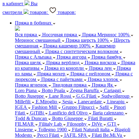
в кабинет
Вы
смотрели
товаров:
товаров:
Пряжа в бобинах
Вся пряжа
Носочная пряжа
Пряжа Меринос 100%
Меринос смешанный
Пряжа шерсть 100%
Шерсть
смешанная
Пряжа кашемир 100%
Кашемир
смешанный
Пряжа с синтетическим волокном
Пряжа с Альпака
Пряжа ангора
Пряжа бамбук
Пряжа шелк
Пряжа верблюд
Пряжа вискоза
Пряжа
из крапивы
Пряжа из конопли
Пряжа лен
Пряжа
из ламы
Пряжа мохер
Пряжа с нейлоном
Пряжа с
люрексом
Пряжа с пайетками
Пряжа хлопок
Пряжа ягненок
Твидовая пряжа
Пряжа Як
Loro Piana
Botto Poala
Zegna Baruffa
Cariaggi
Botto Jiuseppe
Lane Rossi
G.G.Filati
Sudwollgroup
Millefili
E.Miroglio
Sesia
Lanecardate
Lineapiu
IGEA
Fashion Mill
Gruppo Filpucci
Safil
Pinori
Filati
GiTiBi
Lanificio dell Olivo
Ilaria calenzano
Todd & Duncan
Botto Giuseppe
Filati Buratti
FILMAR
Filitaly Lab
Filosophy
DiVe
GTI
Linsieme
Tollegno 1900
Filati Naturali italia
Biagioli
Modesto
Pecci Filati
IAFIL SPA
Filati Be.Mi.Va