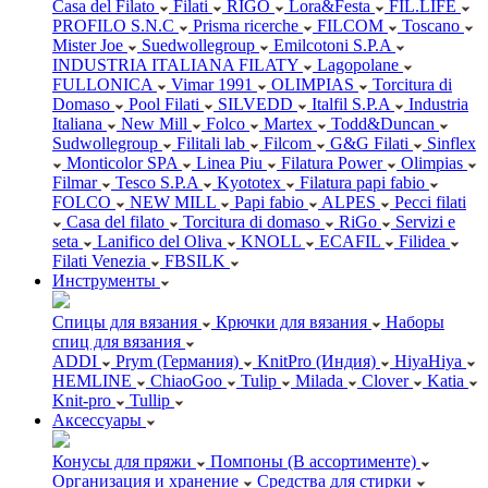
Casa del Filato
Filati
RIGO
Lora&Festa
FIL.LIFE
PROFILO S.N.C
Prisma ricerche
FILCOM
Toscano
Mister Joe
Suedwollegroup
Emilcotoni S.P.A
INDUSTRIA ITALIANA FILATY
Lagopolane
FULLONICA
Vimar 1991
OLIMPIAS
Torcitura di
Domaso
Pool Filati
SILVEDD
Italfil S.P.A
Industria
Italiana
New Mill
Folco
Martex
Todd&Duncan
Sudwollegroup
Filitali lab
Filcom
G&G Filati
Sinflex
Monticolor SPA
Linea Piu
Filatura Power
Olimpias
Filmar
Tesco S.P.A
Kyototex
Filatura papi fabio
FOLCO
NEW MILL
Papi fabio
ALPES
Pecci filati
Casa del filato
Torcitura di domaso
RiGo
Servizi e
seta
Lanifico del Oliva
KNOLL
ECAFIL
Filidea
Filati Venezia
FBSILK
Инструменты
Спицы для вязания
Крючки для вязания
Наборы
спиц для вязания
ADDI
Prym (Германия)
KnitPro (Индия)
HiyaHiya
HEMLINE
ChiaoGoo
Tulip
Milada
Clover
Katia
Knit-pro
Tullip
Аксессуары
Конусы для пряжи
Помпоны (В ассортименте)
Организация и хранение
Средства для стирки