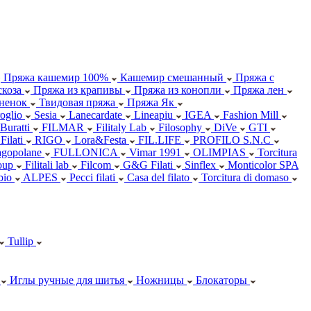
Пряжа кашемир 100%
Кашемир смешанный
Пряжа с
коза
Пряжа из крапивы
Пряжа из конопли
Пряжа лен
ненок
Твидовая пряжа
Пряжа Як
oglio
Sesia
Lanecardate
Lineapiu
IGEA
Fashion Mill
 Buratti
FILMAR
Filitaly Lab
Filosophy
DiVe
GTI
Filati
RIGO
Lora&Festa
FIL.LIFE
PROFILO S.N.C
agopolane
FULLONICA
Vimar 1991
OLIMPIAS
Torcitura
oup
Filitali lab
Filcom
G&G Filati
Sinflex
Monticolor SPA
abio
ALPES
Pecci filati
Casa del filato
Torcitura di domaso
Tullip
Иглы ручные для шитья
Ножницы
Блокаторы