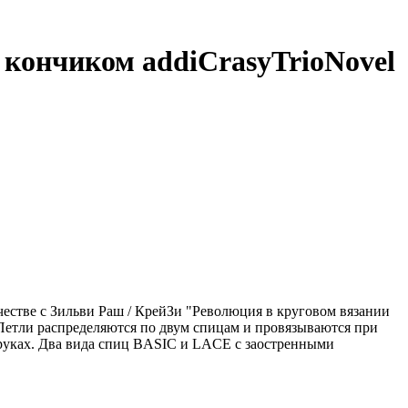
кончиком addiCrasyTrioNovel
честве с Зильви Раш / КрейЗи "Революция в круговом вязании
 Петли распределяются по двум спицам и провязываются при
в руках. Два вида спиц BASIC и LACE с заостренными