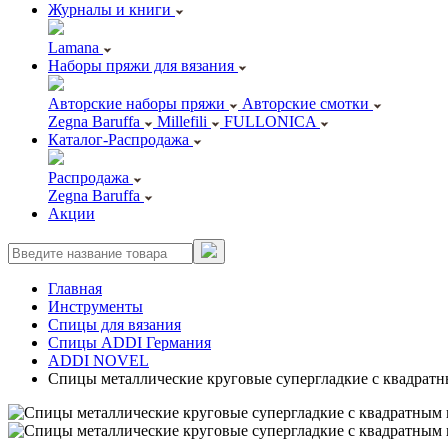
Журналы и книги
Lamana
Наборы пряжи для вязания
Авторские наборы пряжи
Авторские смотки
Zegna Baruffa
Millefili
FULLONICA
Каталог-Распродажа
Распродажа
Zegna Baruffa
Акции
Главная
Инструменты
Спицы для вязания
Спицы ADDI Германия
ADDI NOVEL
Спицы металлические круговые супергладкие c квадратны