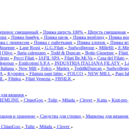
еринос смешанный
Пряжа шерсть 100%
Шерсть смешанная
ора
Пряжа бамбук
Пряжа шелк
Пряжа верблюд
Пряжа вис
жа с люрексом
Пряжа с пайетками
Пряжа хлопок
Пряжа яг
Jiuseppe
Lane Rossi
G.G.Filati
Sudwollgroup
Millefili
E.Mir
ll Olivo
Ilaria calenzano
Todd & Duncan
Botto Giuseppe
Filati
desto
Pecci Filati
IAFIL SPA
Filati Be.Mi.Va
Casa del Filato
legroup
Emilcotoni S.P.A
INDUSTRIA ITALIANA FILATY
L
 Italiana
New Mill
Folco
Martex
Todd&Duncan
Sudwollegr
.A
Kyototex
Filatura papi fabio
FOLCO
NEW MILL
Papi f
IL
Filidea
Filati Venezia
FBSILK
для вязания
HEMLINE
ChiaoGoo
Tulip
Milada
Clover
Katia
Knit-pro
зация и хранение
Средства для стирки
Маркеры для вязания
ChiaoGoo
Tulip
Milada
Clover