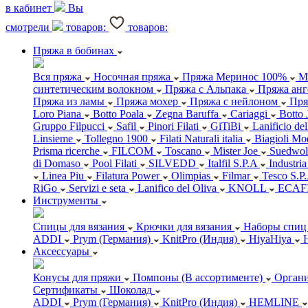
в кабинет
Вы
смотрели
товаров:
товаров:
Пряжа в бобинах
Вся пряжа
Носочная пряжа
Пряжа Меринос 100%
М
синтетическим волокном
Пряжа с Альпака
Пряжа анг
Пряжа из ламы
Пряжа мохер
Пряжа с нейлоном
Пря
Loro Piana
Botto Poala
Zegna Baruffa
Cariaggi
Botto 
Gruppo Filpucci
Safil
Pinori Filati
GiTiBi
Lanificio de
Linsieme
Tollegno 1900
Filati Naturali italia
Biagioli Mo
Prisma ricerche
FILCOM
Toscano
Mister Joe
Suedwol
di Domaso
Pool Filati
SILVEDD
Italfil S.P.A
Industria
Linea Piu
Filatura Power
Olimpias
Filmar
Tesco S.P
RiGo
Servizi e seta
Lanifico del Oliva
KNOLL
ECAF
Инструменты
Спицы для вязания
Крючки для вязания
Наборы спиц 
ADDI
Prym (Германия)
KnitPro (Индия)
HiyaHiya
Аксессуары
Конусы для пряжи
Помпоны (В ассортименте)
Органи
Сертификаты
Шоколад
ADDI
Prym (Германия)
KnitPro (Индия)
HEMLINE