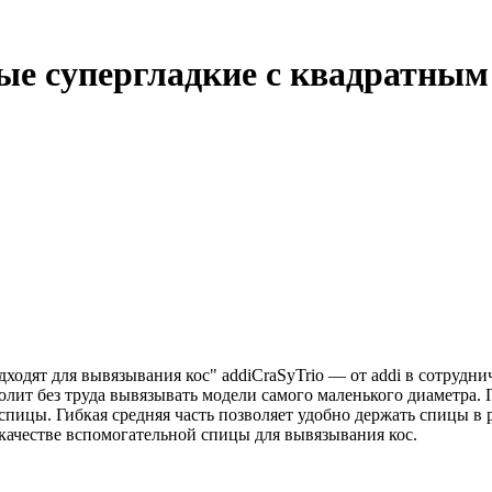
е супергладкие c квадратным 
одят для вывязывания кос" addiCraSyTrio — от addi в сотрудни
олит без труда вывязывать модели самого маленького диаметра.
е спицы. Гибкая средняя часть позволяет удобно держать спицы 
качестве вспомогательной спицы для вывязывания кос.