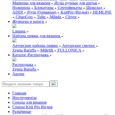
Маркеры для вязания
Иглы ручные для шитья
Ножницы
Блокаторы
Сертификаты
Шоколад
ADDI
Prym (Германия)
KnitPro (Индия)
HEMLINE
ChiaoGoo
Tulip
Milada
Clover
Журналы и книги
Lamana
Наборы пряжи для вязания
Авторские наборы пряжи
Авторские смотки
Zegna Baruffa
Millefili
FULLONICA
Каталог-Распродажа
Распродажа
Zegna Baruffa
Акции
Главная
Инструменты
Спицы для вязания
Спицы Knit Pro Индия
Разъёмные