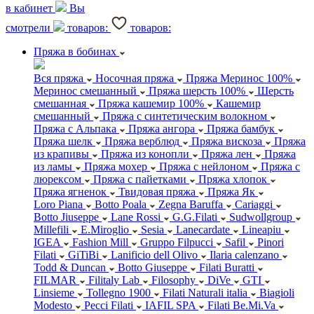
в кабинет
Вы
смотрели
товаров:
товаров:
Пряжа в бобинах
Вся пряжа
Носочная пряжа
Пряжа Меринос 100%
Меринос смешанный
Пряжа шерсть 100%
Шерсть
смешанная
Пряжа кашемир 100%
Кашемир
смешанный
Пряжа с синтетическим волокном
Пряжа с Альпака
Пряжа ангора
Пряжа бамбук
Пряжа шелк
Пряжа верблюд
Пряжа вискоза
Пряжа
из крапивы
Пряжа из конопли
Пряжа лен
Пряжа
из ламы
Пряжа мохер
Пряжа с нейлоном
Пряжа с
люрексом
Пряжа с пайетками
Пряжа хлопок
Пряжа ягненок
Твидовая пряжа
Пряжа Як
Loro Piana
Botto Poala
Zegna Baruffa
Cariaggi
Botto Jiuseppe
Lane Rossi
G.G.Filati
Sudwollgroup
Millefili
E.Miroglio
Sesia
Lanecardate
Lineapiu
IGEA
Fashion Mill
Gruppo Filpucci
Safil
Pinori
Filati
GiTiBi
Lanificio dell Olivo
Ilaria calenzano
Todd & Duncan
Botto Giuseppe
Filati Buratti
FILMAR
Filitaly Lab
Filosophy
DiVe
GTI
Linsieme
Tollegno 1900
Filati Naturali italia
Biagioli
Modesto
Pecci Filati
IAFIL SPA
Filati Be.Mi.Va