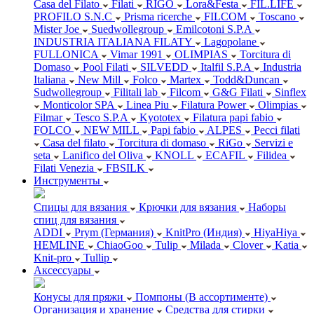
Casa del Filato
Filati
RIGO
Lora&Festa
FIL.LIFE
PROFILO S.N.C
Prisma ricerche
FILCOM
Toscano
Mister Joe
Suedwollegroup
Emilcotoni S.P.A
INDUSTRIA ITALIANA FILATY
Lagopolane
FULLONICA
Vimar 1991
OLIMPIAS
Torcitura di
Domaso
Pool Filati
SILVEDD
Italfil S.P.A
Industria
Italiana
New Mill
Folco
Martex
Todd&Duncan
Sudwollegroup
Filitali lab
Filcom
G&G Filati
Sinflex
Monticolor SPA
Linea Piu
Filatura Power
Olimpias
Filmar
Tesco S.P.A
Kyototex
Filatura papi fabio
FOLCO
NEW MILL
Papi fabio
ALPES
Pecci filati
Casa del filato
Torcitura di domaso
RiGo
Servizi e
seta
Lanifico del Oliva
KNOLL
ECAFIL
Filidea
Filati Venezia
FBSILK
Инструменты
Спицы для вязания
Крючки для вязания
Наборы
спиц для вязания
ADDI
Prym (Германия)
KnitPro (Индия)
HiyaHiya
HEMLINE
ChiaoGoo
Tulip
Milada
Clover
Katia
Knit-pro
Tullip
Аксессуары
Конусы для пряжи
Помпоны (В ассортименте)
Организация и хранение
Средства для стирки