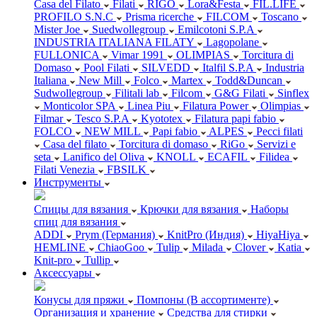
Casa del Filato
Filati
RIGO
Lora&Festa
FIL.LIFE
PROFILO S.N.C
Prisma ricerche
FILCOM
Toscano
Mister Joe
Suedwollegroup
Emilcotoni S.P.A
INDUSTRIA ITALIANA FILATY
Lagopolane
FULLONICA
Vimar 1991
OLIMPIAS
Torcitura di
Domaso
Pool Filati
SILVEDD
Italfil S.P.A
Industria
Italiana
New Mill
Folco
Martex
Todd&Duncan
Sudwollegroup
Filitali lab
Filcom
G&G Filati
Sinflex
Monticolor SPA
Linea Piu
Filatura Power
Olimpias
Filmar
Tesco S.P.A
Kyototex
Filatura papi fabio
FOLCO
NEW MILL
Papi fabio
ALPES
Pecci filati
Casa del filato
Torcitura di domaso
RiGo
Servizi e
seta
Lanifico del Oliva
KNOLL
ECAFIL
Filidea
Filati Venezia
FBSILK
Инструменты
Спицы для вязания
Крючки для вязания
Наборы
спиц для вязания
ADDI
Prym (Германия)
KnitPro (Индия)
HiyaHiya
HEMLINE
ChiaoGoo
Tulip
Milada
Clover
Katia
Knit-pro
Tullip
Аксессуары
Конусы для пряжи
Помпоны (В ассортименте)
Организация и хранение
Средства для стирки