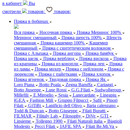
в кабинет
Вы
смотрели
товаров:
товаров:
Пряжа в бобинах
Вся пряжа
Носочная пряжа
Пряжа Меринос 100%
Меринос смешанный
Пряжа шерсть 100%
Шерсть
смешанная
Пряжа кашемир 100%
Кашемир
смешанный
Пряжа с синтетическим волокном
Пряжа с Альпака
Пряжа ангора
Пряжа бамбук
Пряжа шелк
Пряжа верблюд
Пряжа вискоза
Пряжа
из крапивы
Пряжа из конопли
Пряжа лен
Пряжа
из ламы
Пряжа мохер
Пряжа с нейлоном
Пряжа с
люрексом
Пряжа с пайетками
Пряжа хлопок
Пряжа ягненок
Твидовая пряжа
Пряжа Як
Loro Piana
Botto Poala
Zegna Baruffa
Cariaggi
Botto Jiuseppe
Lane Rossi
G.G.Filati
Sudwollgroup
Millefili
E.Miroglio
Sesia
Lanecardate
Lineapiu
IGEA
Fashion Mill
Gruppo Filpucci
Safil
Pinori
Filati
GiTiBi
Lanificio dell Olivo
Ilaria calenzano
Todd & Duncan
Botto Giuseppe
Filati Buratti
FILMAR
Filitaly Lab
Filosophy
DiVe
GTI
Linsieme
Tollegno 1900
Filati Naturali italia
Biagioli
Modesto
Pecci Filati
IAFIL SPA
Filati Be.Mi.Va