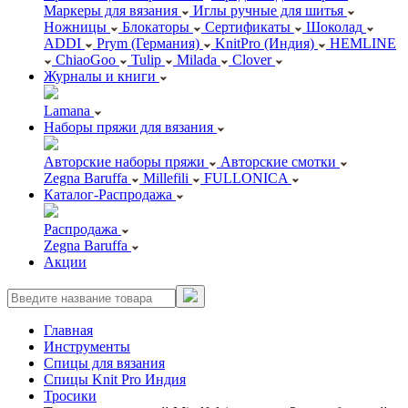
Маркеры для вязания
Иглы ручные для шитья
Ножницы
Блокаторы
Сертификаты
Шоколад
ADDI
Prym (Германия)
KnitPro (Индия)
HEMLINE
ChiaoGoo
Tulip
Milada
Clover
Журналы и книги
Lamana
Наборы пряжи для вязания
Авторские наборы пряжи
Авторские смотки
Zegna Baruffa
Millefili
FULLONICA
Каталог-Распродажа
Распродажа
Zegna Baruffa
Акции
Главная
Инструменты
Спицы для вязания
Спицы Knit Pro Индия
Тросики