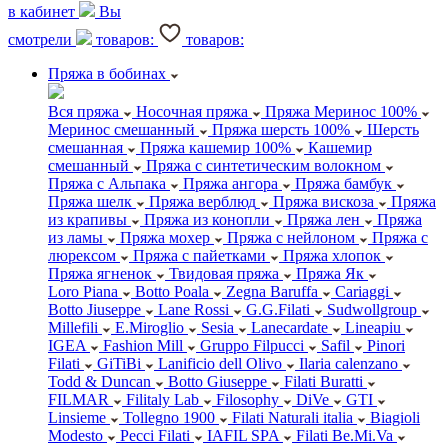
в кабинет
Вы
смотрели
товаров:
товаров:
Пряжа в бобинах
Вся пряжа
Носочная пряжа
Пряжа Меринос 100%
Меринос смешанный
Пряжа шерсть 100%
Шерсть
смешанная
Пряжа кашемир 100%
Кашемир
смешанный
Пряжа с синтетическим волокном
Пряжа с Альпака
Пряжа ангора
Пряжа бамбук
Пряжа шелк
Пряжа верблюд
Пряжа вискоза
Пряжа
из крапивы
Пряжа из конопли
Пряжа лен
Пряжа
из ламы
Пряжа мохер
Пряжа с нейлоном
Пряжа с
люрексом
Пряжа с пайетками
Пряжа хлопок
Пряжа ягненок
Твидовая пряжа
Пряжа Як
Loro Piana
Botto Poala
Zegna Baruffa
Cariaggi
Botto Jiuseppe
Lane Rossi
G.G.Filati
Sudwollgroup
Millefili
E.Miroglio
Sesia
Lanecardate
Lineapiu
IGEA
Fashion Mill
Gruppo Filpucci
Safil
Pinori
Filati
GiTiBi
Lanificio dell Olivo
Ilaria calenzano
Todd & Duncan
Botto Giuseppe
Filati Buratti
FILMAR
Filitaly Lab
Filosophy
DiVe
GTI
Linsieme
Tollegno 1900
Filati Naturali italia
Biagioli
Modesto
Pecci Filati
IAFIL SPA
Filati Be.Mi.Va