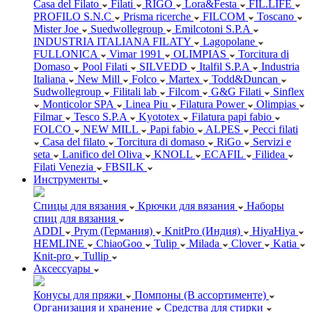
Casa del Filato
Filati
RIGO
Lora&Festa
FIL.LIFE
PROFILO S.N.C
Prisma ricerche
FILCOM
Toscano
Mister Joe
Suedwollegroup
Emilcotoni S.P.A
INDUSTRIA ITALIANA FILATY
Lagopolane
FULLONICA
Vimar 1991
OLIMPIAS
Torcitura di
Domaso
Pool Filati
SILVEDD
Italfil S.P.A
Industria
Italiana
New Mill
Folco
Martex
Todd&Duncan
Sudwollegroup
Filitali lab
Filcom
G&G Filati
Sinflex
Monticolor SPA
Linea Piu
Filatura Power
Olimpias
Filmar
Tesco S.P.A
Kyototex
Filatura papi fabio
FOLCO
NEW MILL
Papi fabio
ALPES
Pecci filati
Casa del filato
Torcitura di domaso
RiGo
Servizi e
seta
Lanifico del Oliva
KNOLL
ECAFIL
Filidea
Filati Venezia
FBSILK
Инструменты
Спицы для вязания
Крючки для вязания
Наборы
спиц для вязания
ADDI
Prym (Германия)
KnitPro (Индия)
HiyaHiya
HEMLINE
ChiaoGoo
Tulip
Milada
Clover
Katia
Knit-pro
Tullip
Аксессуары
Конусы для пряжи
Помпоны (В ассортименте)
Организация и хранение
Средства для стирки