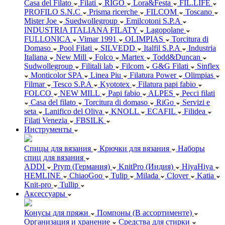
Casa del Filato
Filati
RIGO
Lora&Festa
FIL.LIFE
PROFILO S.N.C
Prisma ricerche
FILCOM
Toscano
Mister Joe
Suedwollegroup
Emilcotoni S.P.A
INDUSTRIA ITALIANA FILATY
Lagopolane
FULLONICA
Vimar 1991
OLIMPIAS
Torcitura di
Domaso
Pool Filati
SILVEDD
Italfil S.P.A
Industria
Italiana
New Mill
Folco
Martex
Todd&Duncan
Sudwollegroup
Filitali lab
Filcom
G&G Filati
Sinflex
Monticolor SPA
Linea Piu
Filatura Power
Olimpias
Filmar
Tesco S.P.A
Kyototex
Filatura papi fabio
FOLCO
NEW MILL
Papi fabio
ALPES
Pecci filati
Casa del filato
Torcitura di domaso
RiGo
Servizi e
seta
Lanifico del Oliva
KNOLL
ECAFIL
Filidea
Filati Venezia
FBSILK
Инструменты
Спицы для вязания
Крючки для вязания
Наборы
спиц для вязания
ADDI
Prym (Германия)
KnitPro (Индия)
HiyaHiya
HEMLINE
ChiaoGoo
Tulip
Milada
Clover
Katia
Knit-pro
Tullip
Аксессуары
Конусы для пряжи
Помпоны (В ассортименте)
Организация и хранение
Средства для стирки