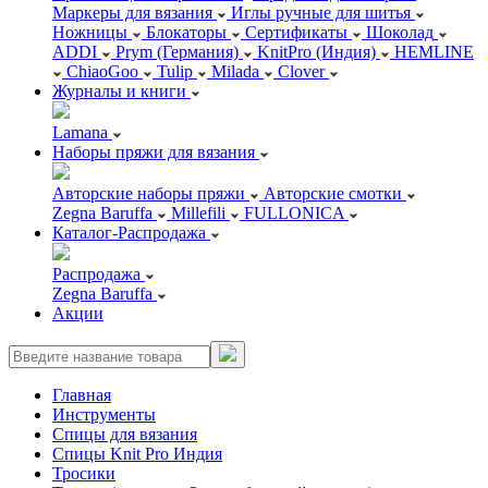
Маркеры для вязания
Иглы ручные для шитья
Ножницы
Блокаторы
Сертификаты
Шоколад
ADDI
Prym (Германия)
KnitPro (Индия)
HEMLINE
ChiaoGoo
Tulip
Milada
Clover
Журналы и книги
Lamana
Наборы пряжи для вязания
Авторские наборы пряжи
Авторские смотки
Zegna Baruffa
Millefili
FULLONICA
Каталог-Распродажа
Распродажа
Zegna Baruffa
Акции
Главная
Инструменты
Спицы для вязания
Спицы Knit Pro Индия
Тросики