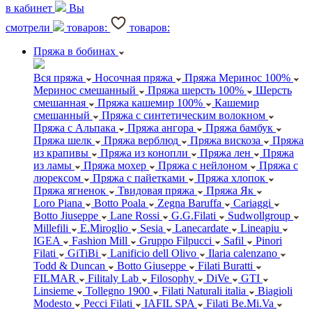
в кабинет
Вы
смотрели
товаров:
товаров:
Пряжа в бобинах
Вся пряжа
Носочная пряжа
Пряжа Меринос 100%
Меринос смешанный
Пряжа шерсть 100%
Шерсть
смешанная
Пряжа кашемир 100%
Кашемир
смешанный
Пряжа с синтетическим волокном
Пряжа с Альпака
Пряжа ангора
Пряжа бамбук
Пряжа шелк
Пряжа верблюд
Пряжа вискоза
Пряжа
из крапивы
Пряжа из конопли
Пряжа лен
Пряжа
из ламы
Пряжа мохер
Пряжа с нейлоном
Пряжа с
люрексом
Пряжа с пайетками
Пряжа хлопок
Пряжа ягненок
Твидовая пряжа
Пряжа Як
Loro Piana
Botto Poala
Zegna Baruffa
Cariaggi
Botto Jiuseppe
Lane Rossi
G.G.Filati
Sudwollgroup
Millefili
E.Miroglio
Sesia
Lanecardate
Lineapiu
IGEA
Fashion Mill
Gruppo Filpucci
Safil
Pinori
Filati
GiTiBi
Lanificio dell Olivo
Ilaria calenzano
Todd & Duncan
Botto Giuseppe
Filati Buratti
FILMAR
Filitaly Lab
Filosophy
DiVe
GTI
Linsieme
Tollegno 1900
Filati Naturali italia
Biagioli
Modesto
Pecci Filati
IAFIL SPA
Filati Be.Mi.Va