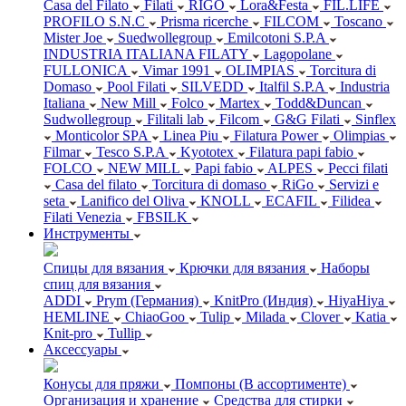
Casa del Filato
Filati
RIGO
Lora&Festa
FIL.LIFE
PROFILO S.N.C
Prisma ricerche
FILCOM
Toscano
Mister Joe
Suedwollegroup
Emilcotoni S.P.A
INDUSTRIA ITALIANA FILATY
Lagopolane
FULLONICA
Vimar 1991
OLIMPIAS
Torcitura di
Domaso
Pool Filati
SILVEDD
Italfil S.P.A
Industria
Italiana
New Mill
Folco
Martex
Todd&Duncan
Sudwollegroup
Filitali lab
Filcom
G&G Filati
Sinflex
Monticolor SPA
Linea Piu
Filatura Power
Olimpias
Filmar
Tesco S.P.A
Kyototex
Filatura papi fabio
FOLCO
NEW MILL
Papi fabio
ALPES
Pecci filati
Casa del filato
Torcitura di domaso
RiGo
Servizi e
seta
Lanifico del Oliva
KNOLL
ECAFIL
Filidea
Filati Venezia
FBSILK
Инструменты
Спицы для вязания
Крючки для вязания
Наборы
спиц для вязания
ADDI
Prym (Германия)
KnitPro (Индия)
HiyaHiya
HEMLINE
ChiaoGoo
Tulip
Milada
Clover
Katia
Knit-pro
Tullip
Аксессуары
Конусы для пряжи
Помпоны (В ассортименте)
Организация и хранение
Средства для стирки