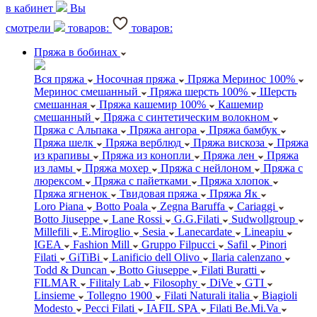
в кабинет
Вы
смотрели
товаров:
товаров:
Пряжа в бобинах
Вся пряжа
Носочная пряжа
Пряжа Меринос 100%
Меринос смешанный
Пряжа шерсть 100%
Шерсть
смешанная
Пряжа кашемир 100%
Кашемир
смешанный
Пряжа с синтетическим волокном
Пряжа с Альпака
Пряжа ангора
Пряжа бамбук
Пряжа шелк
Пряжа верблюд
Пряжа вискоза
Пряжа
из крапивы
Пряжа из конопли
Пряжа лен
Пряжа
из ламы
Пряжа мохер
Пряжа с нейлоном
Пряжа с
люрексом
Пряжа с пайетками
Пряжа хлопок
Пряжа ягненок
Твидовая пряжа
Пряжа Як
Loro Piana
Botto Poala
Zegna Baruffa
Cariaggi
Botto Jiuseppe
Lane Rossi
G.G.Filati
Sudwollgroup
Millefili
E.Miroglio
Sesia
Lanecardate
Lineapiu
IGEA
Fashion Mill
Gruppo Filpucci
Safil
Pinori
Filati
GiTiBi
Lanificio dell Olivo
Ilaria calenzano
Todd & Duncan
Botto Giuseppe
Filati Buratti
FILMAR
Filitaly Lab
Filosophy
DiVe
GTI
Linsieme
Tollegno 1900
Filati Naturali italia
Biagioli
Modesto
Pecci Filati
IAFIL SPA
Filati Be.Mi.Va