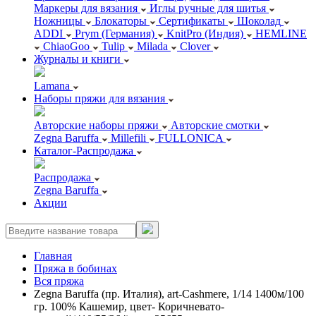
Маркеры для вязания
Иглы ручные для шитья
Ножницы
Блокаторы
Сертификаты
Шоколад
ADDI
Prym (Германия)
KnitPro (Индия)
HEMLINE
ChiaoGoo
Tulip
Milada
Clover
Журналы и книги
Lamana
Наборы пряжи для вязания
Авторские наборы пряжи
Авторские смотки
Zegna Baruffa
Millefili
FULLONICA
Каталог-Распродажа
Распродажа
Zegna Baruffa
Акции
Главная
Пряжа в бобинах
Вся пряжа
Zegna Baruffa (пр. Италия), art-Cashmere, 1/14 1400м/100
гр. 100% Кашемир, цвет- Коричневато-