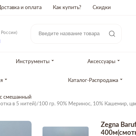
Доставка и оплата
Как купить?
Скидки
 России)
u
Инструменты
Аксессуары
ия
Каталог-Распродажа
с смешанный
м(смотка в 5 нитей)/100 гр. 90% Меринос, 10% Кашемир, 
Zegna Baruf
400м(смотк