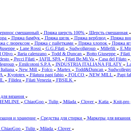
еринос смешанный
Пряжа шерсть 100%
Шерсть смешанная
ора
Пряжа бамбук
Пряжа шелк
Пряжа верблюд
Пряжа вис
жа с люрексом
Пряжа с пайетками
Пряжа хлопок
Пряжа яг
Jiuseppe
Lane Rossi
G.G.Filati
Sudwollgroup
Millefili
E.Mir
ll Olivo
Ilaria calenzano
Todd & Duncan
Botto Giuseppe
Filati
desto
Pecci Filati
IAFIL SPA
Filati Be.Mi.Va
Casa del Filato
legroup
Emilcotoni S.P.A
INDUSTRIA ITALIANA FILATY
L
 Italiana
New Mill
Folco
Martex
Todd&Duncan
Sudwollegr
.A
Kyototex
Filatura papi fabio
FOLCO
NEW MILL
Papi f
IL
Filidea
Filati Venezia
FBSILK
для вязания
HEMLINE
ChiaoGoo
Tulip
Milada
Clover
Katia
Knit-pro
зация и хранение
Средства для стирки
Маркеры для вязания
ChiaoGoo
Tulip
Milada
Clover