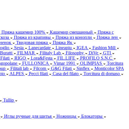
Пряжа кашемир 100%
Кашемир смешанный
Пряжа с
коза
Пряжа из крапивы
Пряжа из конопли
Пряжа лен
ненок
Твидовая пряжа
Пряжа Як
oglio
Sesia
Lanecardate
Lineapiu
IGEA
Fashion Mill
 Buratti
FILMAR
Filitaly Lab
Filosophy
DiVe
GTI
Filati
RIGO
Lora&Festa
FIL.LIFE
PROFILO S.N.C
agopolane
FULLONICA
Vimar 1991
OLIMPIAS
Torcitura
oup
Filitali lab
Filcom
G&G Filati
Sinflex
Monticolor SPA
abio
ALPES
Pecci filati
Casa del filato
Torcitura di domaso
Tullip
Иглы ручные для шитья
Ножницы
Блокаторы