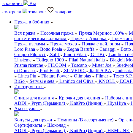
в кабинет
Вы
смотрели
товаров:
товаров:
Пряжа в бобинах
Вся пряжа
Носочная пряжа
Пряжа Меринос 100%
М
синтетическим волокном
Пряжа с Альпака
Пряжа анг
Пряжа из ламы
Пряжа мохер
Пряжа с нейлоном
Пря
Loro Piana
Botto Poala
Zegna Baruffa
Cariaggi
Botto 
Gruppo Filpucci
Safil
Pinori Filati
GiTiBi
Lanificio de
Linsieme
Tollegno 1900
Filati Naturali italia
Biagioli Mo
Prisma ricerche
FILCOM
Toscano
Mister Joe
Suedwol
di Domaso
Pool Filati
SILVEDD
Italfil S.P.A
Industria
Linea Piu
Filatura Power
Olimpias
Filmar
Tesco S.P
RiGo
Servizi e seta
Lanifico del Oliva
KNOLL
ECAF
Инструменты
Спицы для вязания
Крючки для вязания
Наборы спиц 
ADDI
Prym (Германия)
KnitPro (Индия)
HiyaHiya
Аксессуары
Конусы для пряжи
Помпоны (В ассортименте)
Органи
Сертификаты
Шоколад
ADDI
Prym (Германия)
KnitPro (Индия)
HEMLINE