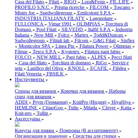
Casa del Filato
Filati
RIGO
Lora&Festa
FIL.LIFE
PROFILO S.N.C
Prisma ricerche
FILCOM
Toscano
Mister Joe
Suedwollegroup
Emilcotoni S.P.A
INDUSTRIA ITALIANA FILATY
Lagopolane
FULLONICA
Vimar 1991
OLIMPIAS
Torcitura di
Domaso
Pool Filati
SILVEDD
Italfil S.P.A
Industria
Italiana
New Mill
Folco
Martex
Todd&Duncan
Sudwollegroup
Filitali lab
Filcom
G&G Filati
Sinflex
Monticolor SPA
Linea Piu
Filatura Power
Olimpias
Filmar
Tesco S.P.A
Kyototex
Filatura papi fabio
FOLCO
NEW MILL
Papi fabio
ALPES
Pecci filati
Casa del filato
Torcitura di domaso
RiGo
Servizi e
seta
Lanifico del Oliva
KNOLL
ECAFIL
Filidea
Filati Venezia
FBSILK
Инструменты
Спицы для вязания
Крючки для вязания
Наборы
спиц для вязания
ADDI
Prym (Германия)
KnitPro (Индия)
HiyaHiya
HEMLINE
ChiaoGoo
Tulip
Milada
Clover
Katia
Knit-pro
Tullip
Аксессуары
Конусы для пряжи
Помпоны (В ассортименте)
Организация и хранение
Средства для стирки