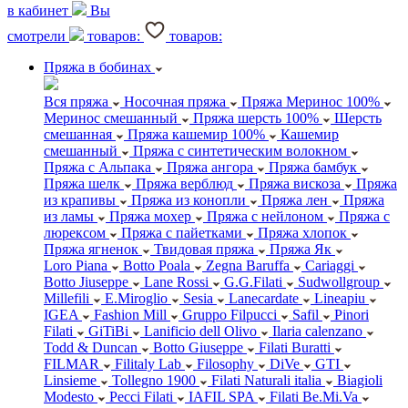
в кабинет
Вы
смотрели
товаров:
товаров:
Пряжа в бобинах
Вся пряжа
Носочная пряжа
Пряжа Меринос 100%
Меринос смешанный
Пряжа шерсть 100%
Шерсть
смешанная
Пряжа кашемир 100%
Кашемир
смешанный
Пряжа с синтетическим волокном
Пряжа с Альпака
Пряжа ангора
Пряжа бамбук
Пряжа шелк
Пряжа верблюд
Пряжа вискоза
Пряжа
из крапивы
Пряжа из конопли
Пряжа лен
Пряжа
из ламы
Пряжа мохер
Пряжа с нейлоном
Пряжа с
люрексом
Пряжа с пайетками
Пряжа хлопок
Пряжа ягненок
Твидовая пряжа
Пряжа Як
Loro Piana
Botto Poala
Zegna Baruffa
Cariaggi
Botto Jiuseppe
Lane Rossi
G.G.Filati
Sudwollgroup
Millefili
E.Miroglio
Sesia
Lanecardate
Lineapiu
IGEA
Fashion Mill
Gruppo Filpucci
Safil
Pinori
Filati
GiTiBi
Lanificio dell Olivo
Ilaria calenzano
Todd & Duncan
Botto Giuseppe
Filati Buratti
FILMAR
Filitaly Lab
Filosophy
DiVe
GTI
Linsieme
Tollegno 1900
Filati Naturali italia
Biagioli
Modesto
Pecci Filati
IAFIL SPA
Filati Be.Mi.Va