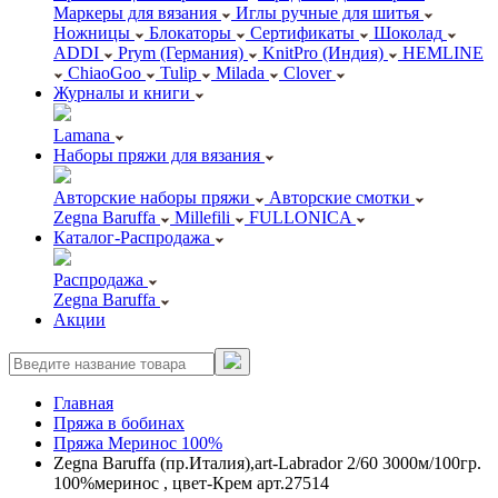
Маркеры для вязания
Иглы ручные для шитья
Ножницы
Блокаторы
Сертификаты
Шоколад
ADDI
Prym (Германия)
KnitPro (Индия)
HEMLINE
ChiaoGoo
Tulip
Milada
Clover
Журналы и книги
Lamana
Наборы пряжи для вязания
Авторские наборы пряжи
Авторские смотки
Zegna Baruffa
Millefili
FULLONICA
Каталог-Распродажа
Распродажа
Zegna Baruffa
Акции
Главная
Пряжа в бобинах
Пряжа Меринос 100%
Zegna Baruffa (пр.Италия),art-Labrador 2/60 3000м/100гр.
100%меринос , цвет-Крем арт.27514